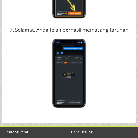
7. Selamat. Anda telah berhasil memasang taruhan
Tentang kami
Cara Betting