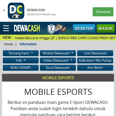
×
DEWACASH
Download
DEWACASH Mobile App
☰
DESKTOP
MASUK
NEW :
| Bonus Freebet Baccarat Hingga 2JT | BONUS FREE CHIPS CASINO PROXY BE
DAFTAR
MASUK
Home
Information
Tentang Kami
Mobile Dewacash
Link Dewacash
Beranda
Info
Video Dewacash
Kalkulator Mix Parlay
BUKU-MIMPI
Zona Dewacash
Anti Blokir
Deposit
MOBILE ESPORTS
Games
PROMO
MOBILE ESPORTS
Sportbook
PROMO
Berikut ini panduan main game E-Sport DEWACASH.
E-Sport
Pastikan anda sudah login terlebih dahulu untuk
PROMO
memulai panduan cara betting berikut: