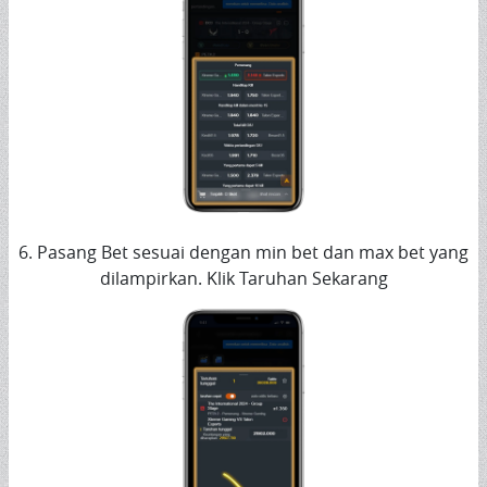
6. Pasang Bet sesuai dengan min bet dan max bet yang
dilampirkan. Klik Taruhan Sekarang