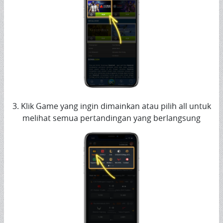
Arcade
Promosi
Referral
VIP
Member
3. Klik Game yang ingin dimainkan atau pilih all untuk
Lainnya
melihat semua pertandingan yang berlangsung
VERSI DESKTOP
©
DEWACASH
Situs
Website
Bandar
Agen
Taruhan