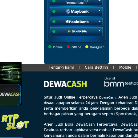
Online
Offline
Gangguan
Tentang kami
|
Cara Betting
|
Mobile
|
Lisensi
Situs Judi Online Terpercaya
. Agen Judi
DewaCash
disaat apapun selama 24 jam. Dengan kehadiran D
serta memberikan anda pengalaman berbeda dala
berbagai pilihan yang beragam seperti Sportbook, I
Agen Judi Bola DewaCash Terpercaya. DewaCas
Fasilitas terbaru aplikasi versi mobile DewaCash
kenyamanan anda dalam bermain kapanpun dan di