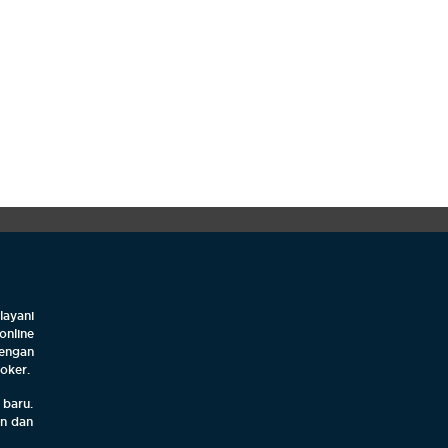
|
layani
online
engan
oker.
baru.
an dan