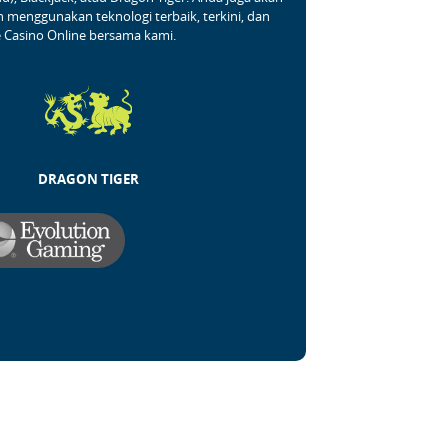
ah menggunakan teknologi terbaik, terkini, dan
Casino Online bersama kami.
DRAGON TIGER